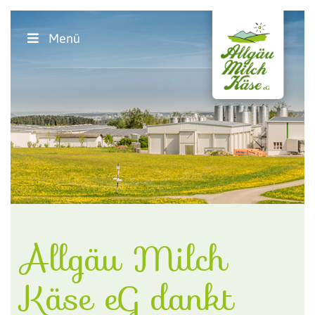
Menü
Allgäu Milch
Käse eG dankt