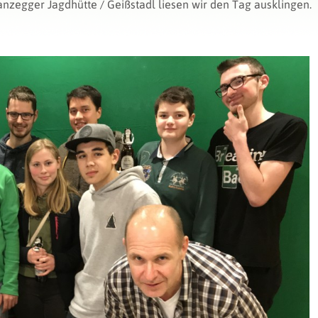
zegger Jagdhütte / Geißstadl liesen wir den Tag ausklingen.