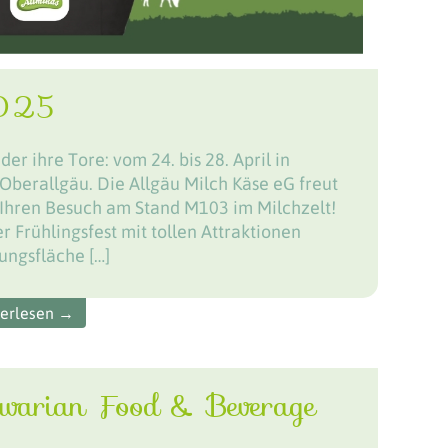
2025
er ihre Tore: vom 24. bis 28. April in
berallgäu. Die Allgäu Milch Käse eG freut
f Ihren Besuch am Stand M103 im Milchzelt!
 Frühlingsfest mit tollen Attraktionen
lungsfläche […]
terlesen →
arian Food & Beverage