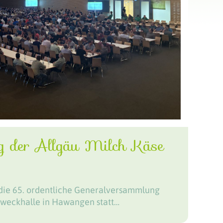
g der Allgäu Milch Käse
 die 65. ordentliche Generalversammlung
zweckhalle in Hawangen statt…